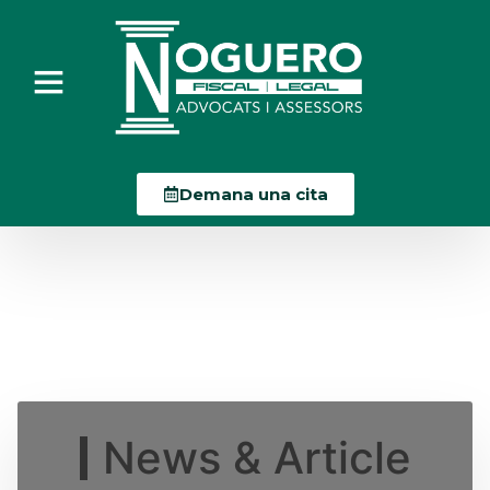
Demana una cita
News & Article