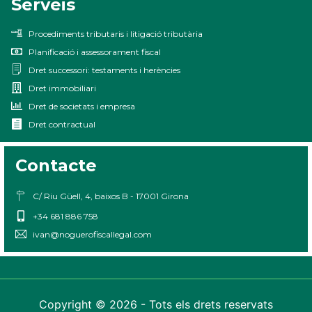
Serveis
Procediments tributaris i litigació tributària
Planificació i assessorament fiscal
Dret successori: testaments i herències
Dret immobiliari
Dret de societats i empresa
Dret contractual
Contacte
C/ Riu Güell, 4, baixos B - 17001 Girona
+34 681 886 758
ivan@noguerofiscallegal.com
Copyright © 2026 - Tots els drets reservats